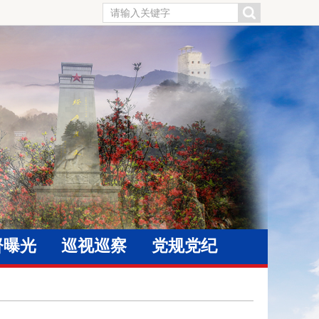
督曝光
巡视巡察
党规党纪