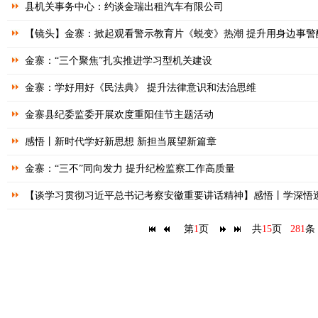
县机关事务中心：约谈金瑞出租汽车有限公司
【镜头】金寨：掀起观看警示教育片《蜕变》热潮 提升用身边事警
金寨：“三个聚焦”扎实推进学习型机关建设
金寨：学好用好《民法典》 提升法律意识和法治思维
金寨县纪委监委开展欢度重阳佳节主题活动
感悟丨新时代学好新思想 新担当展望新篇章
金寨：“三不”同向发力 提升纪检监察工作高质量
【谈学习贯彻习近平总书记考察安徽重要讲话精神】感悟丨学深悟
第
1
页
共
15
页
281
条